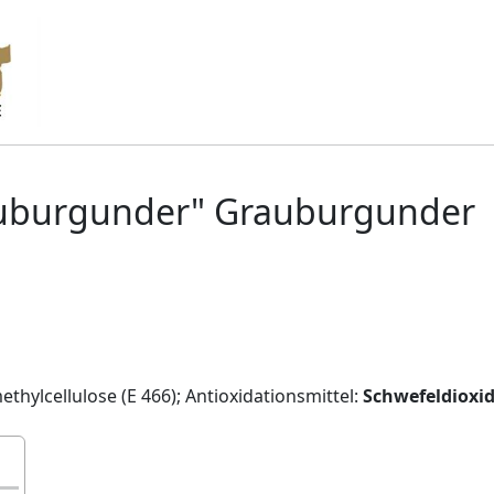
auburgunder" Grauburgunder
thylcellulose (E 466); Antioxidationsmittel:
Schwefeldioxi