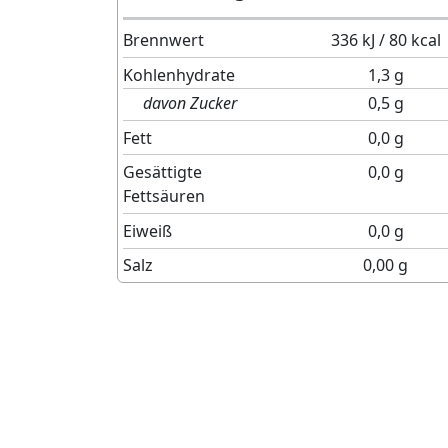
Brennwert
336 kJ / 80 kcal
Kohlenhydrate
1,3 g
davon Zucker
0,5 g
Fett
0,0 g
Gesättigte
0,0 g
Fettsäuren
Eiweiß
0,0 g
Salz
0,00 g