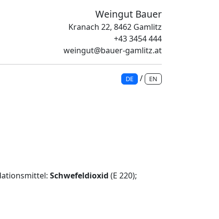
Weingut Bauer
Kranach 22, 8462 Gamlitz
+43 3454 444
weingut@bauer-gamlitz.at
/
DE
EN
dationsmittel:
Schwefeldioxid
(E 220);