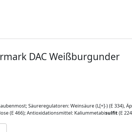
iermark DAC Weißburgunder
ubenmost; Säureregulatoren: Weinsäure (L[+]-) (E 334), Äpfel
ose (E 466); Antioxidationsmittel: Kaliummetabi
sulfit
(E 224