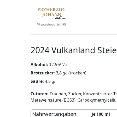
2024 Vulkanland Ste
Alkohol:
12,5
% Vol
Restzucker:
3,8
(trocken)
g/l
Säure:
4,5
g/l
Zutaten:
Trauben, Zucker, Konzentrierter Tra
Metaweinsäure (E 353), Carboxymethylcellul
Nährwertangaben
je 100 ml