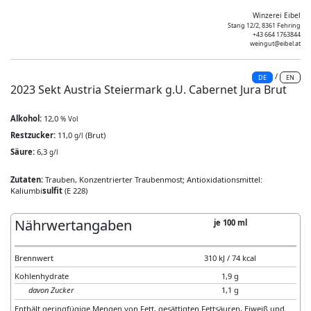
Winzerei Eibel
Stang 12/2, 8361 Fehring
+43 664 1763844
weingut@eibel.at
/
DE
EN
2023 Sekt Austria Steiermark g.U. Cabernet Jura Brut
Alkohol:
12,0
% Vol
Restzucker:
11,0
(Brut)
g/l
Säure:
6,3
g/l
Zutaten:
Trauben, Konzentrierter Traubenmost; Antioxidationsmittel:
Kaliumbi
sulfit
(E 228)
Nährwertangaben
je 100 ml
Brennwert
310 kJ / 74 kcal
Kohlenhydrate
1,9 g
davon Zucker
1,1 g
Enthält geringfügige Mengen von Fett, gesättigten Fettsäuren, Eiweiß und