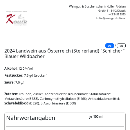
Weingut & Buschenschank Koller Aldrian
Greith 11, 8442 Kitzeck
+43 3456 3563
koller@weingut-koller.at
/
DE
EN
2024 Landwein aus Österreich (Steirerland) "Schilcher"
Blauer Wildbacher
Alkohol:
12,0
% Vol
Restzucker:
7,5
(trocken)
g/l
Säure:
7,0
g/l
Zutaten:
Trauben, Zucker, Konzentrierter Traubenmost; Stabilisatoren:
Metaweinsäure (E 353), Carboxymethylcellulose (E 466); Antioxidationsmittel:
Schwefeldioxid
(E 220), L-Ascorbinsäure (E 300)
Nährwertangaben
je 100 ml