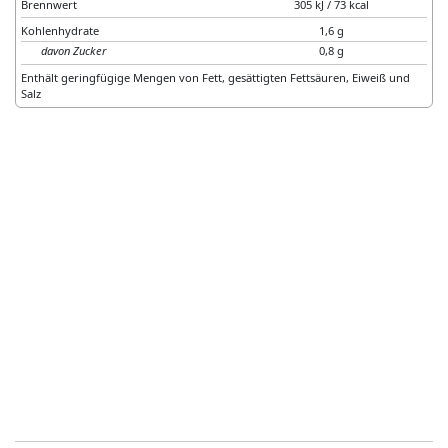
Brennwert
305 kJ / 73 kcal
Kohlenhydrate
1,6 g
davon Zucker
0,8 g
Enthält geringfügige Mengen von Fett, gesättigten Fettsäuren, Eiweiß und
Salz