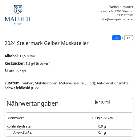
Weingut Maurer
Nitscha 34, 8200 Gleisdorf
+43 3112 2005
office@weingut-maurer.at
/
DE
EN
2024 Steiermark Gelber Muskateller
Alkohol:
12,5
% Vol
Restzucker:
1,2
(trocken)
g/l
Säure:
5,7
g/l
Zutaten:
Trauben; Stabilisatoren: Metaweinsäure (E 353); Antioxidationsmittel:
Schwefeldioxid
(E 220)
Nährwertangaben
je 100 ml
Brennwert
302 kJ / 72 kcal
Kohlenhydrate
0,9 g
davon Zucker
0,1 g