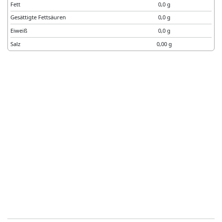
Fett
0,0 g
Gesättigte Fettsäuren
0,0 g
Eiweiß
0,0 g
Salz
0,00 g