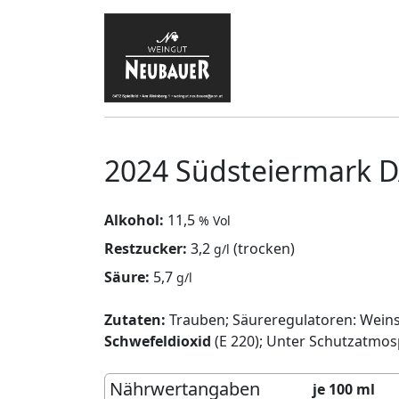
2024 Südsteiermark D
Alkohol:
11,5
% Vol
Restzucker:
3,2
(trocken)
g/l
Säure:
5,7
g/l
Zutaten:
Trauben; Säureregulatoren: Weinsäu
Schwefeldioxid
(E 220); Unter Schutzatmos
Nährwertangaben
je 100 ml