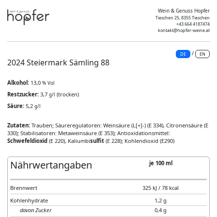
Wein & Genuss Hopfer
Tieschen 25, 8355 Tieschen
+43 664 4187474
kontakt@hopfer-weine.at
/
DE
EN
2024 Steiermark Sämling 88
Alkohol:
13,0
% Vol
Restzucker:
3,7
(trocken)
g/l
Säure:
5,2
g/l
Zutaten:
Trauben; Säureregulatoren: Weinsäure (L[+]-) (E 334), Citronensäure (E
330); Stabilisatoren: Metaweinsäure (E 353); Antioxidationsmittel:
Schwefeldioxid
(E 220), Kaliumbi
sulfit
(E 228); Kohlendioxid (E290)
Nährwertangaben
je 100 ml
Brennwert
325 kJ / 78 kcal
Kohlenhydrate
1,2 g
davon Zucker
0,4 g