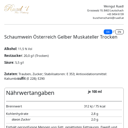
Weingut Ruadl
Grosswalz 19, 8463 Leutschach
+43 3454 6139
buschenschank@ruadl.at
/
DE
EN
Schaumwein Österreich Gelber Muskateller Trocken
Alkohol:
11,5
% Vol
Restzucker:
20,0
(Trocken)
g/l
Säure:
5,5
g/l
Zutaten:
Trauben, Zucker; Stabilisatoren: E 353; Antioxidationsmittel:
Kaliumbi
sulfit
(E 228); E290
Nährwertangaben
je 100 ml
Brennwert
312 kJ / 75 kcal
Kohlenhydrate
2,8 g
davon Zucker
2,0 g
Enthält geringfügige Mengen von Fett, gesättigten Fettsäuren, Eiweiß und