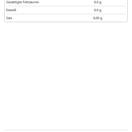
Gesättigte Fettsäuren
0,0 g
Eiweiß
0,0 g
Salz
0,00 g