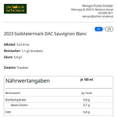
Weingut Pichler-Schober
Mitteregg 26, 8505 St. Nikolai im Sausal
+43 3456 3471
weingut@pichler-schober.at
/
DE
EN
2023 Südsteiermark DAC Sauvignon Blanc
Alkohol:
12,5
% Vol
Restzucker:
1,1
(trocken)
g/l
Säure:
5,4
g/l
Zutaten:
Trauben
Nährwertangaben
je 100 ml
Brennwert
kJ / kcal
Kohlenhydrate
0,9 g
davon Zucker
0,1 g
Fett
0,0 g