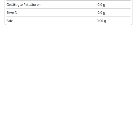
Gesättigte Fettsäuren
0,0 g
Eiweiß
0,0 g
Salz
0,00 g