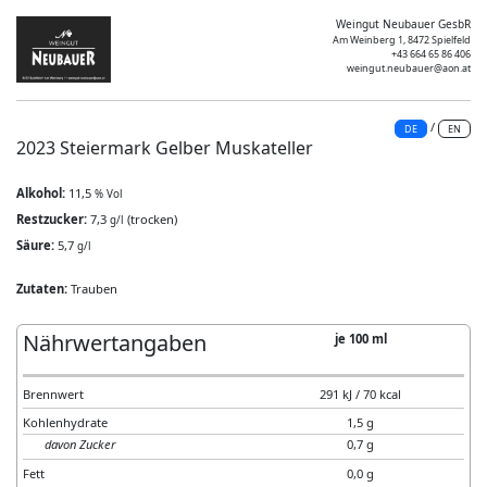
Weingut Neubauer GesbR
Am Weinberg 1, 8472 Spielfeld
+43 664 65 86 406
weingut.neubauer@aon.at
/
DE
EN
2023 Steiermark Gelber Muskateller
Alkohol:
11,5
% Vol
Restzucker:
7,3
(trocken)
g/l
Säure:
5,7
g/l
Zutaten:
Trauben
Nährwertangaben
je 100 ml
Brennwert
291 kJ / 70 kcal
Kohlenhydrate
1,5 g
davon Zucker
0,7 g
Fett
0,0 g