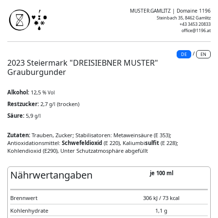
MUSTER.GAMLITZ | Domaine 1196
Steinbach 35, 8462 Gamlitz
+43 3453 20833
office@1196.at
/
DE
EN
2023 Steiermark "DREISIEBNER MUSTER"
Grauburgunder
Alkohol:
12,5
% Vol
Restzucker:
2,7
(trocken)
g/l
Säure:
5,9
g/l
Zutaten:
Trauben, Zucker; Stabilisatoren: Metaweinsäure (E 353);
Antioxidationsmittel:
Schwefeldioxid
(E 220), Kaliumbi
sulfit
(E 228);
Kohlendioxid (E290), Unter Schutzatmosphäre abgefüllt
Nährwertangaben
je 100 ml
Brennwert
306 kJ / 73 kcal
Kohlenhydrate
1,1 g