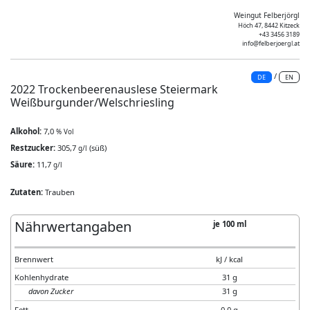
Weingut Felberjörgl
Höch 47, 8442 Kitzeck
+43 3456 3189
info@felberjoergl.at
/
DE
EN
2022 Trockenbeerenauslese Steiermark
Weißburgunder/Welschriesling
Alkohol:
7,0
% Vol
Restzucker:
305,7
(süß)
g/l
Säure:
11,7
g/l
Zutaten:
Trauben
Nährwertangaben
je 100 ml
Brennwert
kJ / kcal
Kohlenhydrate
31 g
davon Zucker
31 g
Fett
0,0 g