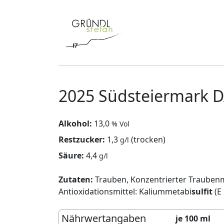
2025 Südsteiermark 
Alkohol:
13,0
% Vol
Restzucker:
1,3
(trocken)
g/l
Säure:
4,4
g/l
Zutaten:
Trauben, Konzentrierter Traubenmo
Antioxidationsmittel: Kaliummetabi
sulfit
(E
Nährwertangaben
je 100 ml