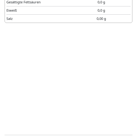
Gesättigte Fettsäuren
0,0 g
Eiweiß
0,0 g
Salz
0,00 g