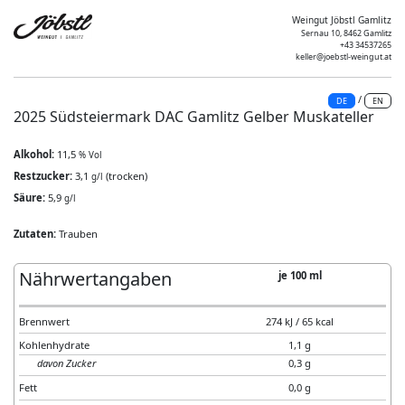
Weingut Jöbstl Gamlitz
Sernau 10, 8462 Gamlitz
+43 34537265
keller@joebstl-weingut.at
/
DE
EN
2025 Südsteiermark DAC Gamlitz Gelber Muskateller
Alkohol:
11,5
% Vol
Restzucker:
3,1
(trocken)
g/l
Säure:
5,9
g/l
Zutaten:
Trauben
Nährwertangaben
je 100 ml
Brennwert
274 kJ / 65 kcal
Kohlenhydrate
1,1 g
davon Zucker
0,3 g
Fett
0,0 g