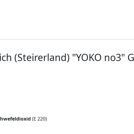
ch (Steirerland) "YOKO no3" 
chwefeldioxid
(E 220)