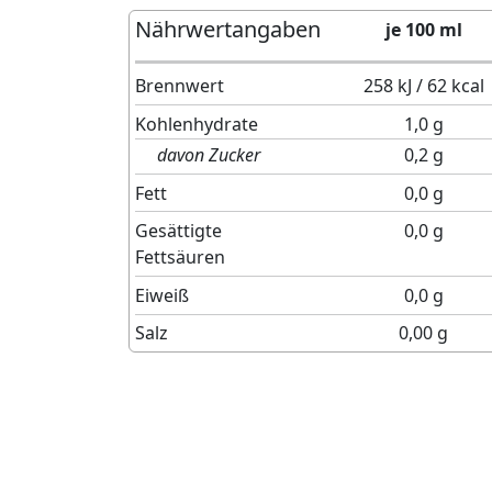
Nährwertangaben
je 100 ml
Brennwert
258 kJ / 62 kcal
Kohlenhydrate
1,0 g
davon Zucker
0,2 g
Fett
0,0 g
Gesättigte
0,0 g
Fettsäuren
Eiweiß
0,0 g
Salz
0,00 g