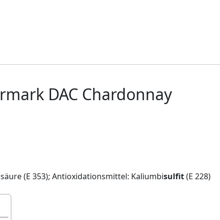
iermark DAC Chardonnay
äure (E 353); Antioxidationsmittel: Kaliumbi
sulfit
(E 228)