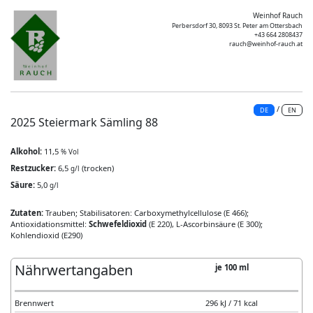
Weinhof Rauch
Perbersdorf 30, 8093 St. Peter am Ottersbach
+43 664 2808437
rauch@weinhof-rauch.at
/
DE
EN
2025 Steiermark Sämling 88
Alkohol:
11,5
% Vol
Restzucker:
6,5
(trocken)
g/l
Säure:
5,0
g/l
Zutaten:
Trauben; Stabilisatoren: Carboxymethylcellulose (E 466);
Antioxidationsmittel:
Schwefeldioxid
(E 220), L-Ascorbinsäure (E 300);
Kohlendioxid (E290)
Nährwertangaben
je 100 ml
Brennwert
296 kJ / 71 kcal