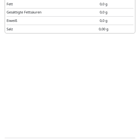
Fett
0,0 g
Gesättigte Fettsäuren
0,0 g
Eiweiß
0,0 g
Salz
0,00 g