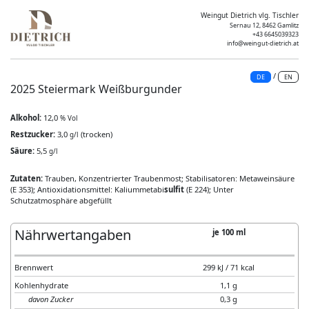
Weingut Dietrich vlg. Tischler
Sernau 12, 8462 Gamlitz
+43 6645039323
info@weingut-dietrich.at
/
DE
EN
2025 Steiermark Weißburgunder
Alkohol:
12,0
% Vol
Restzucker:
3,0
(trocken)
g/l
Säure:
5,5
g/l
Zutaten:
Trauben, Konzentrierter Traubenmost; Stabilisatoren: Metaweinsäure
(E 353); Antioxidationsmittel: Kaliummetabi
sulfit
(E 224); Unter
Schutzatmosphäre abgefüllt
Nährwertangaben
je 100 ml
Brennwert
299 kJ / 71 kcal
Kohlenhydrate
1,1 g
davon Zucker
0,3 g