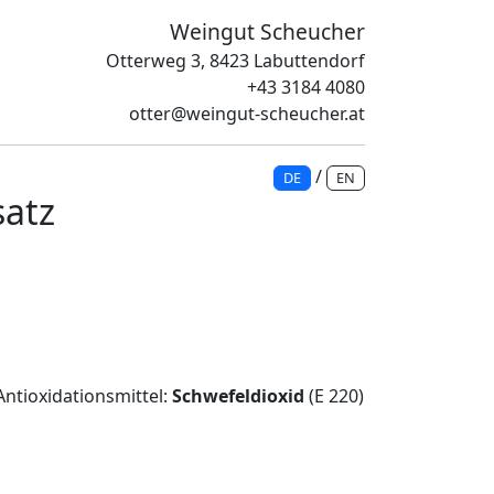
Weingut Scheucher
Otterweg 3, 8423 Labuttendorf
+43 3184 4080
otter@weingut-scheucher.at
/
DE
EN
satz
Antioxidationsmittel:
Schwefeldioxid
(E 220)