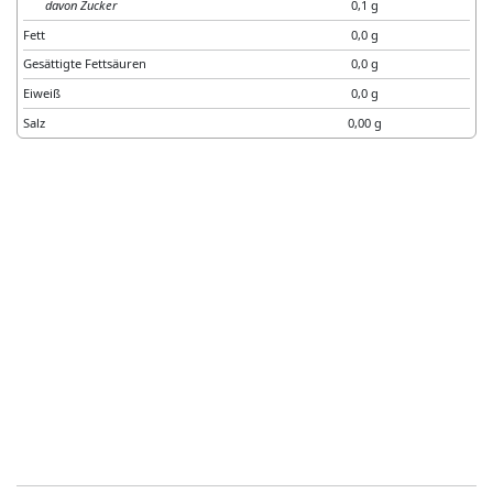
davon Zucker
0,1 g
Fett
0,0 g
Gesättigte Fettsäuren
0,0 g
Eiweiß
0,0 g
Salz
0,00 g