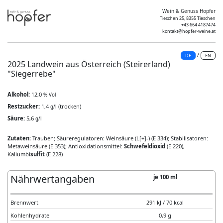
Wein & Genuss Hopfer
Tieschen 25, 8355 Tieschen
+43 664 4187474
kontakt@hopfer-weine.at
/
DE
EN
2025 Landwein aus Österreich (Steirerland)
"Siegerrebe"
Alkohol:
12,0
% Vol
Restzucker:
1,4
(trocken)
g/l
Säure:
5,6
g/l
Zutaten:
Trauben; Säureregulatoren: Weinsäure (L[+]-) (E 334); Stabilisatoren:
Metaweinsäure (E 353); Antioxidationsmittel:
Schwefeldioxid
(E 220),
Kaliumbi
sulfit
(E 228)
Nährwertangaben
je 100 ml
Brennwert
291 kJ / 70 kcal
Kohlenhydrate
0,9 g