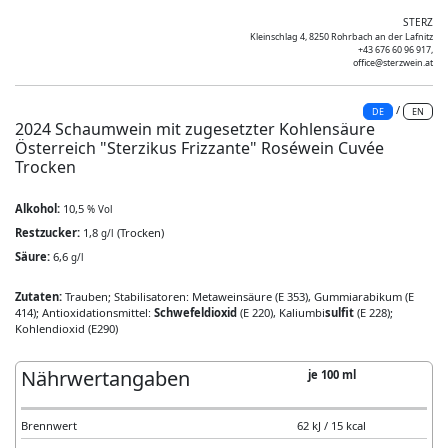
STERZ
Kleinschlag 4, 8250 Rohrbach an der Lafnitz
+43 676 60 96 917,
office@sterzwein.at
/
DE
EN
2024 Schaumwein mit zugesetzter Kohlensäure
Österreich "Sterzikus Frizzante" Roséwein Cuvée
Trocken
Alkohol:
10,5
% Vol
Restzucker:
1,8
(Trocken)
g/l
Säure:
6,6
g/l
Zutaten:
Trauben; Stabilisatoren: Metaweinsäure (E 353), Gummiarabikum (E
414); Antioxidationsmittel:
Schwefeldioxid
(E 220), Kaliumbi
sulfit
(E 228);
Kohlendioxid (E290)
Nährwertangaben
je 100 ml
Brennwert
62 kJ / 15 kcal