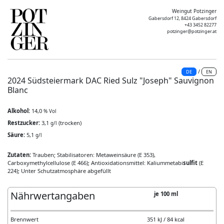
Weingut Potzinger
Gabersdorf 12, 8424 Gabersdorf
+43 3452 82277
potzinger@potzinger.at
/
DE
EN
2024 Südsteiermark DAC Ried Sulz "Joseph" Sauvignon
Blanc
Alkohol:
14,0
% Vol
Restzucker:
3,1
(trocken)
g/l
Säure:
5,1
g/l
Zutaten:
Trauben; Stabilisatoren: Metaweinsäure (E 353),
Carboxymethylcellulose (E 466); Antioxidationsmittel: Kaliummetabi
sulfit
(E
224); Unter Schutzatmosphäre abgefüllt
Nährwertangaben
je 100 ml
Brennwert
351 kJ / 84 kcal