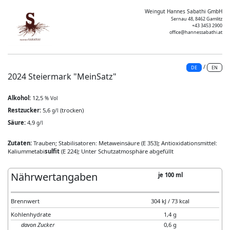
Weingut Hannes Sabathi GmbH
Sernau 48, 8462 Gamlitz
+43 3453 2900
office@hannessabathi.at
/
DE
EN
2024 Steiermark "MeinSatz"
Alkohol:
12,5
% Vol
Restzucker:
5,6
(trocken)
g/l
Säure:
4,9
g/l
Zutaten:
Trauben; Stabilisatoren: Metaweinsäure (E 353); Antioxidationsmittel:
Kaliummetabi
sulfit
(E 224); Unter Schutzatmosphäre abgefüllt
Nährwertangaben
je 100 ml
Brennwert
304 kJ / 73 kcal
Kohlenhydrate
1,4 g
davon Zucker
0,6 g