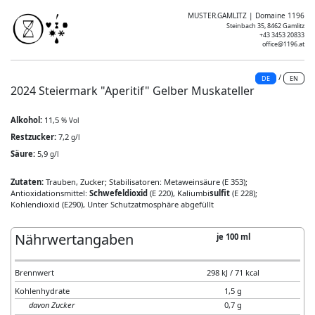
MUSTER.GAMLITZ | Domaine 1196
Steinbach 35, 8462 Gamlitz
+43 3453 20833
office@1196.at
/
DE
EN
2024 Steiermark "Aperitif" Gelber Muskateller
Alkohol:
11,5
% Vol
Restzucker:
7,2
g/l
Säure:
5,9
g/l
Zutaten:
Trauben, Zucker; Stabilisatoren: Metaweinsäure (E 353);
Antioxidationsmittel:
Schwefeldioxid
(E 220), Kaliumbi
sulfit
(E 228);
Kohlendioxid (E290), Unter Schutzatmosphäre abgefüllt
Nährwertangaben
je 100 ml
Brennwert
298 kJ / 71 kcal
Kohlenhydrate
1,5 g
davon Zucker
0,7 g