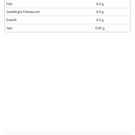
Fett
0,0 g
Gesättigte Fettsäuren
0,0 g
Eiweiß
0,0 g
Salz
0,00 g