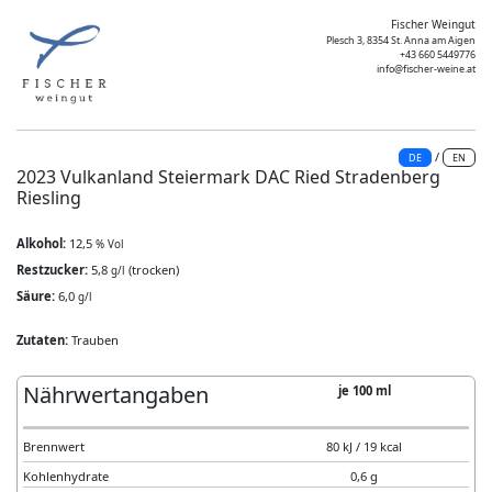
Fischer Weingut
Plesch 3, 8354 St. Anna am Aigen
+43 660 5449776
info@fischer-weine.at
/
DE
EN
2023 Vulkanland Steiermark DAC Ried Stradenberg
Riesling
Alkohol:
12,5
% Vol
Restzucker:
5,8
(trocken)
g/l
Säure:
6,0
g/l
Zutaten:
Trauben
Nährwertangaben
je 100 ml
Brennwert
80 kJ / 19 kcal
Kohlenhydrate
0,6 g