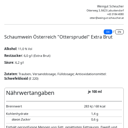
Weingut Scheucher
Otterweg 3, 8423 Labuttendorf
+43 3184 4080
otter@weingut-scheucher.at
/
DE
EN
Schaumwein Österreich "Ottersprudel" Extra Brut
Alkohol:
11,0
% Vol
Restzucker:
6,0
(Extra Brut)
g/l
Säure:
6,2
g/l
Zutaten:
Trauben, Versanddosage, Fülldosage; Antioxidationsmittel:
Schwefeldioxid
(E 220)
Nährwertangaben
je 100 ml
Brennwert
283 kJ / 68 kcal
Kohlenhydrate
1,4 g
davon Zucker
0,6 g
Enthält geringfügige Mengen von Fett, gesättigten Fettsäuren, Eiweiß und