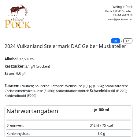
Weingut Pock
Karla 1, 8345 Straden
+43 664 7612116
wein@pock-wein.at
/
DE
EN
2024 Vulkanland Steiermark DAC Gelber Muskateller
Alkohol:
12,5
% Vol
Restzucker:
2,1
(trocken)
g/l
Säure:
5,5
g/l
Zutaten:
Trauben; Säureregulatoren: Weinsäure (L[+]-) (E 334); Stabilisatoren:
Carboxymethylcellulose (E 466); Antioxidationsmittel:
Schwefeldioxid
(E 220);
Kohlendioxid (E290)
Nährwertangaben
je 100 ml
Brennwert
312 kJ / 75 kcal
Kohlenhydrate
1,0 g