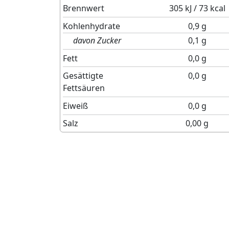
Brennwert
305 kJ / 73 kcal
Kohlenhydrate
0,9 g
davon Zucker
0,1 g
Fett
0,0 g
Gesättigte
0,0 g
Fettsäuren
Eiweiß
0,0 g
Salz
0,00 g